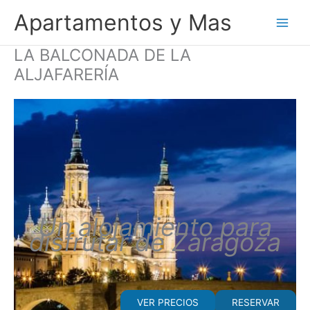
Ir
Apartamentos y Mas
al
contenido
LA BALCONADA DE LA
ALJAFARERÍA
Un alojamiento para
disfrutar de Zaragoza
VER PRECIOS
RESERVAR