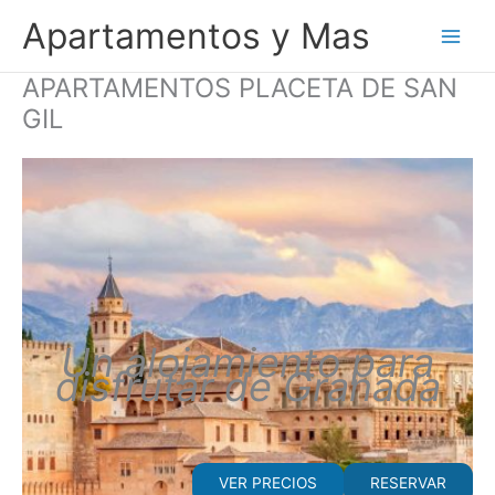
Ir
Apartamentos y Mas
al
contenido
APARTAMENTOS PLACETA DE SAN
GIL
Un alojamiento para
disfrutar de Granada
VER PRECIOS
RESERVAR